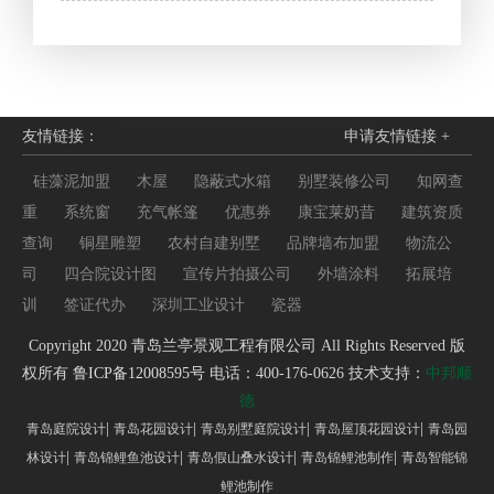
友情链接：
申请友情链接 +
硅藻泥加盟
木屋
隐蔽式水箱
别墅装修公司
知网查
重
系统窗
充气帐篷
优惠券
康宝莱奶昔
建筑资质
查询
铜星雕塑
农村自建别墅
品牌墙布加盟
物流公
司
四合院设计图
宣传片拍摄公司
外墙涂料
拓展培
训
签证代办
深圳工业设计
瓷器
Copyright 2020 青岛兰亭景观工程有限公司 All Rights Reserved 版
权所有
鲁ICP备12008595号
电话：400-176-0626 技术支持：
中邦顺
德
|
|
|
|
青岛庭院设计
青岛花园设计
青岛别墅庭院设计
青岛屋顶花园设计
青岛园
|
|
|
|
林设计
青岛锦鲤鱼池设计
青岛假山叠水设计
青岛锦鲤池制作
青岛智能锦
鲤池制作