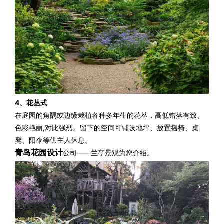
4、花丛式
在庭园的角隅或边缘栽植各种多年生的花丛，高低错落有致、
色彩艳丽,对比强烈。留下的空间可铺设地坪、放置摇椅、桌
凳、阳伞等供主人休息。
青岛花园设计
公司——兰亭景观为您介绍。