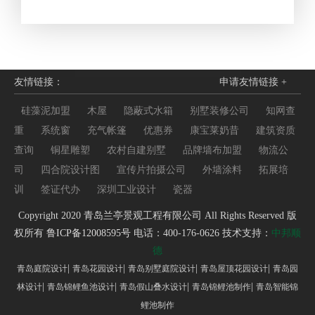
友情链接：
申请友情链接 +
硅藻泥加盟
木屋
隐蔽式水箱
别墅装修公司
知网查
重
系统窗
充气帐篷
优惠券
康宝莱奶昔
建筑资质
查询
铜星雕塑
农村自建别墅
品牌墙布加盟
物流公
司
四合院设计图
宣传片拍摄公司
外墙涂料
拓展培
训
签证代办
深圳工业设计
瓷器
Copyright 2020 青岛兰亭景观工程有限公司 All Rights Reserved 版
权所有
鲁ICP备12008595号
电话：400-176-0626 技术支持：
中邦顺
德
|
|
|
|
青岛庭院设计
青岛花园设计
青岛别墅庭院设计
青岛屋顶花园设计
青岛园
|
|
|
|
林设计
青岛锦鲤鱼池设计
青岛假山叠水设计
青岛锦鲤池制作
青岛智能锦
鲤池制作