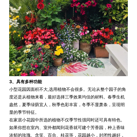
3、具有多种功能
小型花园因面积不大,选用植物不会很多。无论从整个园子的角
度还是从植物来看，最好选择三季效果均佳的材料。春季生机
盎然，夏季绿荫宜人，秋季色彩丰富，冬季不显萧条，呈现明
显的季节特征。
在家居小花园中所选的植物不仅季节性强同时还可具有特色。
如果你想在室内、室外都闻到花香就可建个芳香园，种上香味
浓郁的玫瑰、含笑、百合、桂花等，花园越小，封闭性越好，