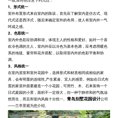
一致,应特别注意下列几点：
1、形式统一
室外布置形式来自室内的陈设，首先应了解室内是仿古式、现
代式还是西洋式，随后来确定室外的布局，使人有室内外一气
呵成之感。
2、色彩统一
室内外色彩应协调和谐，体现主人的性格和爱好。如对一个喜
欢冷色调的主人，室内外应以冷色为基本色调，应考虑用暖色
系的地毯、窗帘和花卉搭配，以取得室内外的色彩平衡和协
调。
3、风格统一
在室内居室和室外花园中，选择形式和材质相同或相似的家
具，会有明显的连续性,产生紧凑、宜人的感受。例如在日式布
置的家居外面要建造一个小花园，可用竹、木、石来装饰一个
日式庭园的小景，面积不一定很大，但一种宁静祥和的气氛油
青岛别墅花园设计
然而生，而且和室内风格十分统一。
公司
——兰亭景观为您介绍。