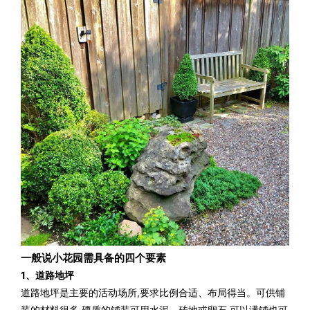
一般说小花园需具备的四个要素
1、道路地坪
道路地坪是主要的活动场所,
要求比例合适、布局得当。
可供铺
装的材料很多,
硬质的铺装可用水泥、砖地或卵石,
可以满铺也可