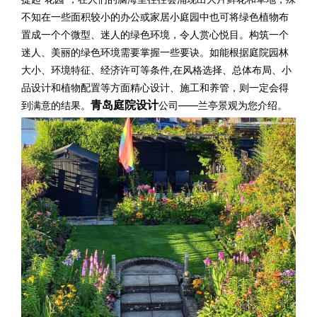
不知在一些面积较小的办公或家居小庭园中
也可将绿色植物
布
置成一个个微型、迷人的绿色环境，
令人赏心悦目。构筑一个
迷人、美丽的绿色环境需要掌握一些要诀。如能根据庭院园林
大小、环境特征、经济许可等条件,在风格选择、总体布局、小
品设计和植物配置等方面精心设计、施工和养管，则一定会得
青岛庭院设计
到满意的结果。
公司——兰亭景观为您介绍。