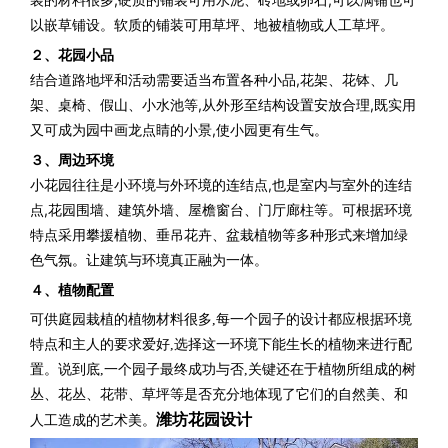
以嵌草铺设。
软质的铺装可用草坪、地被植物或人工草坪。
２、花园小品
结合道路地坪和活动需要适当布置各种小品,
花架、花钵、几
架、桌椅、假山、小水池等,
从外形至结构设置安放合理,
既实用
又可成为园中画龙点睛的小景,
使小园更有生气。
３、周边环境
小花园往往是小环境与外环境的
连结点
,
也是室内与室外的连结
点,
花园围墙、建筑外墙、屋檐窗台、门厅廊柱等。
可根据环境
特点采用攀援植物、垂吊花卉、
盆栽植物等多种形式来增加绿
色气氛。
让建筑与环境真正融为一体。
４、植物配置
可供庭园栽植的植物材料很多,
每一个园子的设计
都应根据环境
特点和主人的要求爱好,
选择这一环境下能生长的植物来进行配
置。
说到底,一个园子最终成功与否,
关键还在于植物所组成的树
丛、花丛、
花带、草坪等是否充分地体现了
它们的自然美、和
潍坊花园设计
人工造成的艺术美。