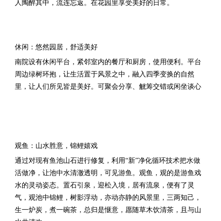
人陶醉其中，流连忘返。
在花园里享受美好的日常。
休闲：悠然园居，舒适美好
南院设有休闲平台，紧邻室内的餐厅和厨房，使用便利。平台
周边绿树环抱，让生活置于风景之中，融入四季变换的自然
里，让人们所见皆是美好。可聚会分享、觥筹交错或闲坐谈心
观鱼：山水胜意，锦鲤嬉戏
通过对现有鱼池山石进行修复，
利用
“新”净化循环技术把水做
活做
净，让池中水清澈透明，可见游鱼。观鱼，观的是游鱼戏
水的灵动姿态。置石引泉，迎松入境，居有流泉，便有了灵
气，观池中锦鲤，树影浮动，亦动亦静的风景里，三两知己，
生一炉炭，煮一碗茶，总归是惬意，愿随草木饮清茶，且与山