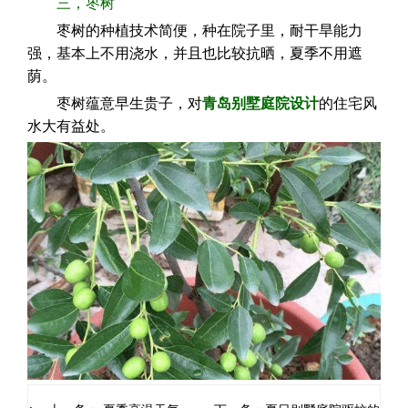
三，枣树
枣树的种植技术简便，种在院子里，耐干旱能力
强，基本上不用浇水，并且也比较抗晒，夏季不用遮
荫。
枣树蕴意早生贵子，对
青岛别墅庭院设计
的住宅风
水大有益处。