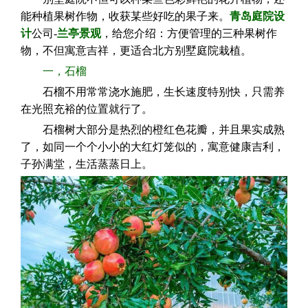
能种植果树作物，收获某些好吃的果子来。
青岛庭院设
计
公司-
兰亭景观
，给您介绍：方便管理的三种果树作
物，不但寓意吉祥，更适合北方别墅庭院栽植。
一，石榴
石榴不用常常浇水施肥，生长速度特别快，只需养
在光照充裕的位置就行了。
石榴树大部分是热烈的橙红色花瓣，并且果实成熟
了，如同一个个小小的大红灯笼似的，寓意健康吉利，
子孙满堂，生活蒸蒸日上。