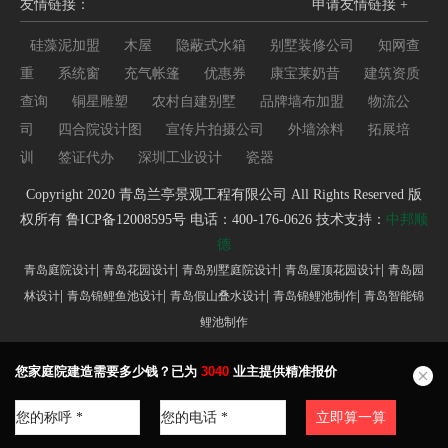
友情链接：
申请友情链接 +
硅藻泥加盟
木屋
隐蔽式水箱
别墅装修公司
知网查
重
系统窗
充气帐篷
优惠券
康宝莱奶昔
建筑资质
查询
铜星雕塑
农村自建别墅
品牌墙布加盟
物流公
司
四合院设计图
宣传片拍摄公司
外墙涂料
拓展培
训
签证代办
深圳工业设计
瓷器
Copyright 2020 青岛兰亭景观工程有限公司 All Rights Reserved 版
权所有
鲁ICP备12008595号
电话：400-176-0626 技术支持：
中邦顺
德
|
|
|
|
青岛庭院设计
青岛花园设计
青岛别墅庭院设计
青岛屋顶花园设计
青岛园
|
|
|
|
林设计
青岛锦鲤鱼池设计
青岛假山叠水设计
青岛锦鲤池制作
青岛智能锦
鲤池制作
您家庭院建造需要多少钱？已为
3040
业主提供精准报价
立即算一算