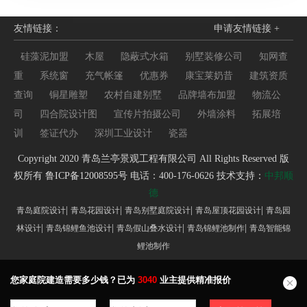
友情链接：
申请友情链接 +
硅藻泥加盟
木屋
隐蔽式水箱
别墅装修公司
知网查
重
系统窗
充气帐篷
优惠券
康宝莱奶昔
建筑资质
查询
铜星雕塑
农村自建别墅
品牌墙布加盟
物流公
司
四合院设计图
宣传片拍摄公司
外墙涂料
拓展培
训
签证代办
深圳工业设计
瓷器
Copyright 2020 青岛兰亭景观工程有限公司 All Rights Reserved 版
权所有
鲁ICP备12008595号
电话：400-176-0626 技术支持：
中邦顺
德
|
|
|
|
青岛庭院设计
青岛花园设计
青岛别墅庭院设计
青岛屋顶花园设计
青岛园
|
|
|
|
林设计
青岛锦鲤鱼池设计
青岛假山叠水设计
青岛锦鲤池制作
青岛智能锦
鲤池制作
您家庭院建造需要多少钱？已为
3040
业主提供精准报价