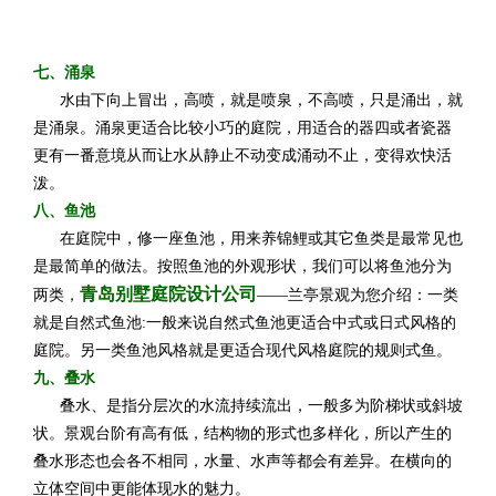
七、涌泉
水由下向上冒出，高喷，就是喷泉，不高喷，只是涌出，就
是涌泉。涌泉更适合比较小巧的庭院，用适合的器四或者瓷器
更有一番意境从而让水从静止不动变成涌动不止，变得欢快活
泼。
八、鱼池
在庭院中，修一座鱼池，用来养锦鲤或其它鱼类是最常见也
是最简单的做法。按照鱼池的外观形状，我们可以将鱼池分为
青岛别墅庭院设计公司
两类，
——兰亭景观为您介绍：一类
就是自然式鱼池:一般来说自然式鱼池更适合中式或日式风格的
庭院。另一类鱼池风格就是更适合现代风格庭院的规则式鱼。
九、叠水
叠水、是指分层次的水流持续流出，一般多为阶梯状或斜坡
状。景观台阶有高有低，结构物的形式也多样化，所以产生的
叠水形态也会各不相同，水量、水声等都会有差异。在横向的
立体空间中更能体现水的魅力。