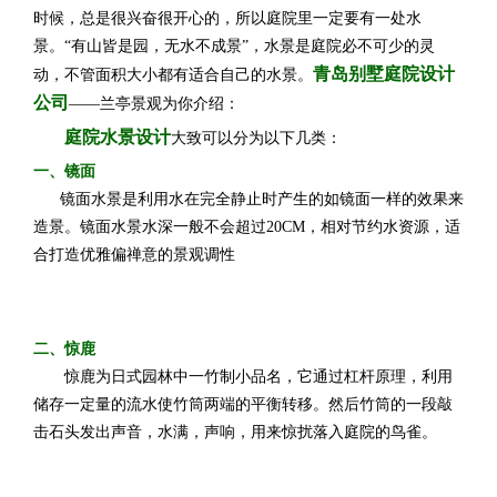
时候，总是很兴奋很开心的，所以庭院里一定要有一处水
景。“有山皆是园，无水不成景”，水景是庭院必不可少的灵
青岛别墅庭院设计
动，不管面积大小都有适合自己的水景。
公司
——兰亭景观为你介绍：
庭院水景设计
大致可以分为以下几类：
一、镜面
镜面水景是利用水在完全静止时产生的如镜面一样的效果来
造景。镜面水景水深一般不会超过20CM，相对节约水资源，适
合打造优雅偏禅意的景观调性
二、惊鹿
惊鹿为日式园林中一竹制小品名，它通过杠杆原理，利用
储存一定量的流水使竹筒两端的平衡转移。然后竹筒的一段敲
击石头发出声音，水满，声响，用来惊扰落入庭院的鸟雀。