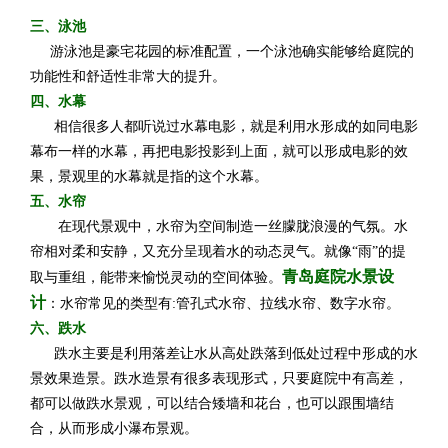
三、泳池
游泳池是豪宅花园的标准配置，一个泳池确实能够给庭院的
功能性和舒适性非常大的提升。
四、水幕
相信很多人都听说过水幕电影，就是利用水形成的如同电影
幕布一样的水幕，再把电影投影到上面，就可以形成电影的效
果，景观里的水幕就是指的这个水幕。
五、水帘
在现代景观中，水帘为空间制造一丝朦胧浪漫的气氛。水
帘相对柔和安静，又充分呈现着水的动态灵气。就像“雨”的提
青岛庭院水景设
取与重组，能带来愉悦灵动的空间体验。
计
：水帘常见的类型有:管孔式水帘、拉线水帘、数字水帘。
六、跌水
跌水主要是利用落差让水从高处跌落到低处过程中形成的水
景效果造景。跌水造景有很多表现形式，只要庭院中有高差，
都可以做跌水景观，可以结合矮墙和花台，也可以跟围墙结
合，从而形成小瀑布景观。