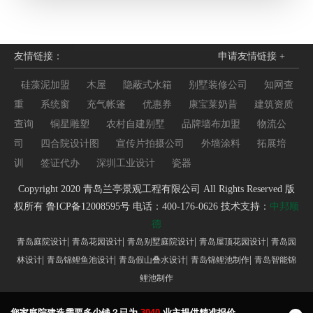
友情链接：
申请友情链接 +
硅藻泥加盟
木屋
隐蔽式水箱
别墅装修公司
知网查
重
系统窗
充气帐篷
优惠券
康宝莱奶昔
建筑资质
查询
铜星雕塑
农村自建别墅
品牌墙布加盟
物流公
司
四合院设计图
宣传片拍摄公司
外墙涂料
拓展培
训
签证代办
深圳工业设计
瓷器
Copyright 2020 青岛兰亭景观工程有限公司 All Rights Reserved 版
权所有
鲁ICP备12008595号
电话：400-176-0626 技术支持：
中邦顺
德
|
|
|
|
青岛庭院设计
青岛花园设计
青岛别墅庭院设计
青岛屋顶花园设计
青岛园
|
|
|
|
林设计
青岛锦鲤鱼池设计
青岛假山叠水设计
青岛锦鲤池制作
青岛智能锦
鲤池制作
您家庭院建造需要多少钱？已为
3040
业主提供精准报价