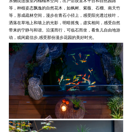
东侧院连接室内榻榻米空间，出户后设置木平台和自然园路
等，种植姿态飘逸的自然花木，如枫树、紫薇、石榴、南天竹
等，形成疏林空间，漫步在青石小径上，感受阳光透过枝叶，
洒落在草地上和墙上的光影，明暗摇曳，虚实相间，感受自然
带来的宁静与和谐。沿溪而行，可临石而坐，看鱼儿自由地游
动，
或闲庭信步
,感受那份漫步花园的美好时光。