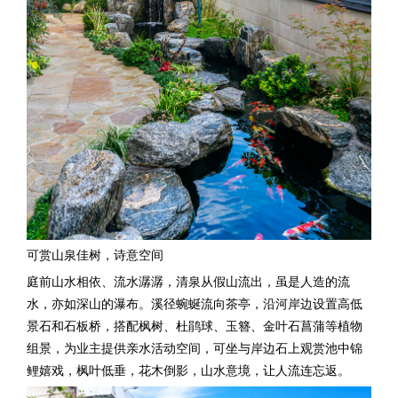
可赏山泉佳树，诗意空间
庭前山水相依、流水潺潺，清泉从假山流出，虽是人造的流
水，亦如深山的瀑布。溪径蜿蜒流向茶亭，沿河岸边设置高低
景石和石板桥，搭配枫树、杜鹃球、玉簪、金叶石菖蒲等植物
组景，为业主提供亲水活动空间，可坐与岸边石上观赏池中锦
鲤嬉戏，枫叶低垂，花木倒影，山水意境，让人流连忘返。