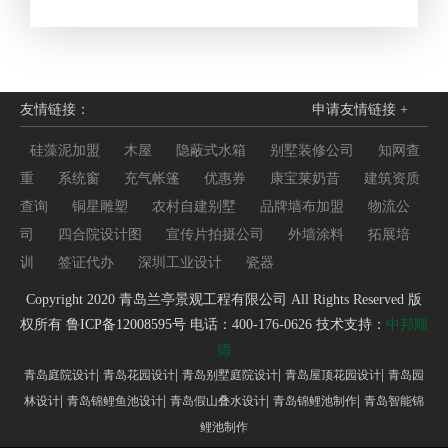
友情链接：
申请友情链接 +
硅藻泥加盟
木屋
隐蔽式水箱
别墅装修公司
知网查
重
系统窗
充气帐篷
优惠券
康宝莱奶昔
建筑资质
查询
铜星雕塑
农村自建别墅
品牌墙布加盟
物流公
司
四合院设计图
宣传片拍摄公司
外墙涂料
拓展培
训
签证代办
深圳工业设计
瓷器
Copyright 2020 青岛兰亭景观工程有限公司 All Rights Reserved 版
权所有
鲁ICP备12008595号
电话：400-176-0626 技术支持：
中邦顺
德
|
|
|
|
青岛庭院设计
青岛花园设计
青岛别墅庭院设计
青岛屋顶花园设计
青岛园
|
|
|
|
林设计
青岛锦鲤鱼池设计
青岛假山叠水设计
青岛锦鲤池制作
青岛智能锦
鲤池制作