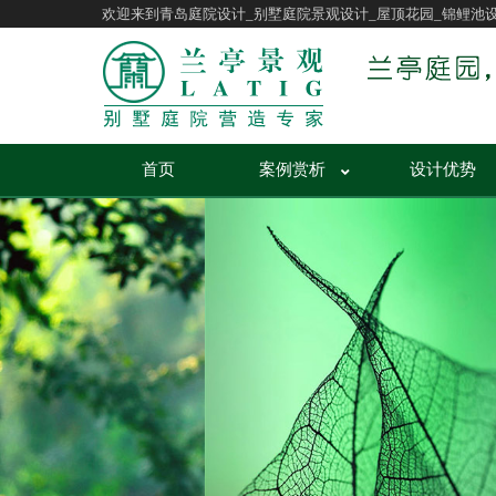
欢迎来到青岛庭院设计_别墅庭院景观设计_屋顶花园_锦鲤池
首页
案例赏析
设计优势