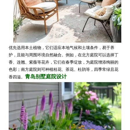
优先选用本土植物，它们适应本地气候和土壤条件，易于养
护，且能与周围环境自然融合。例如，在北方庭院可以选择丁
香、连翘、紫薇等花卉，它们在春季绽放，为庭院增添绚丽的
色彩；南方庭院则可种植桂花、茶花、杜鹃等，四季常绿且花
青岛别墅庭院设计
香四溢。