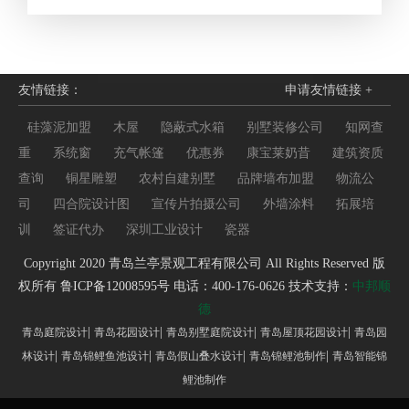
友情链接：
申请友情链接 +
硅藻泥加盟
木屋
隐蔽式水箱
别墅装修公司
知网查
重
系统窗
充气帐篷
优惠券
康宝莱奶昔
建筑资质
查询
铜星雕塑
农村自建别墅
品牌墙布加盟
物流公
司
四合院设计图
宣传片拍摄公司
外墙涂料
拓展培
训
签证代办
深圳工业设计
瓷器
Copyright 2020 青岛兰亭景观工程有限公司 All Rights Reserved 版
权所有
鲁ICP备12008595号
电话：400-176-0626 技术支持：
中邦顺
德
|
|
|
|
青岛庭院设计
青岛花园设计
青岛别墅庭院设计
青岛屋顶花园设计
青岛园
|
|
|
|
林设计
青岛锦鲤鱼池设计
青岛假山叠水设计
青岛锦鲤池制作
青岛智能锦
鲤池制作