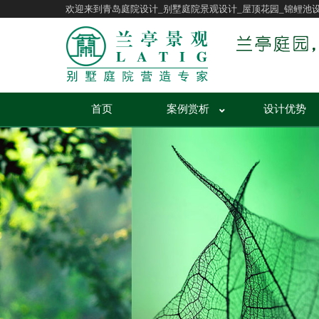
欢迎来到青岛庭院设计_别墅庭院景观设计_屋顶花园_锦鲤池
首页
案例赏析
设计优势